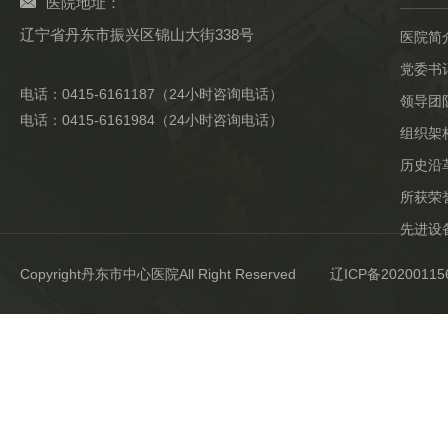
医院地址：
辽宁省丹东市振兴区锦山大街338号
医院简
党委书
电话：0415-6161187（24小时咨询电话）
领导团
电话：0415-6161984（24小时咨询电话）
组织架
历史沿
所获荣
先进设
Copyright丹东市中心医院All Right Reserved
辽ICP备20200115