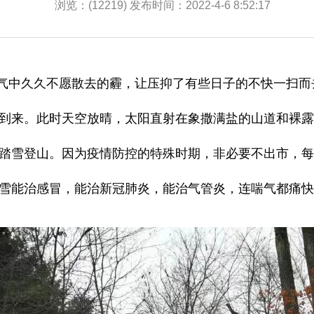
浏览：(12219) 发布时间：2022-4-6 8:52:17
在空气中久久不愿散去的霾，让压抑了有些日子的不快一扫
到来。此时天空放晴，太阳直射在象撒满盐的山道和裸露
踏雪登山。因为疫情防控的特殊时期，非必要不出市，
能治感冒，能治新冠肺炎，能治气管炎，连喘气都痛快、