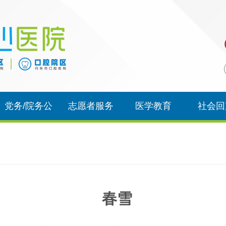
党务/院务公
志愿者服务
医学教育
社会回
开
春雪